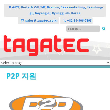
콘텐츠로 바로가기
#622, Unitech Vill, 142, Ilsan-ro, Baekseok-dong, Ilsandong-
gu, Goyang-si, Kyunggi-do, Korea
sales@tagatec.co.kr
+82-31-906-7893
P2P 지원