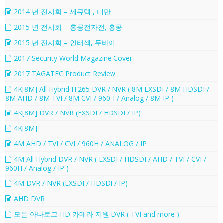
2014 년 전시회 – 세큐텍 , 대만
2015 년 전시회 – 홍콩전자전, 홍콩
2015 년 전시회 – 인터섹, 두바이
2017 Security World Magazine Cover
2017 TAGATEC Product Review
4K[8M] All Hybrid H.265 DVR / NVR ( 8M EXSDI / 8M HDSDI /
8M AHD / 8M TVI / 8M CVI / 960H / Analog / 8M IP )
4K[8M] DVR / NVR (EXSDI / HDSDI / IP)
4K[8M]
4M AHD / TVI / CVI / 960H / ANALOG / IP
4M All Hybrid DVR / NVR ( EXSDI / HDSDI / AHD / TVI / CVI /
960H / Analog / IP )
4M DVR / NVR (EXSDI / HDSDI / IP)
AHD DVR
모든 아나로그 HD 카메라 지원 DVR ( TVI and more )