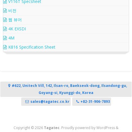
V116T Specsheet
비전
웹 뷰어
4K EXSDI
4M
K816 Specification Sheet
#622, Unitech Vill, 142, Ilsan-ro, Baekseok-dong, Ilsandong-gu,
Goyang-si, Kyunggi-do, Korea
sales@tagatec.co.kr
+82-31-906-7893
Copyright © 2026
Tagatec
. Proudly powered by WordPress
&