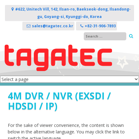
콘텐츠로 바로가기
#622, Unitech Vill, 142, Ilsan-ro, Baekseok-dong, Ilsandong-
gu, Goyang-si, Kyunggi-do, Korea
sales@tagatec.co.kr
+82-31-906-7893
4M DVR / NVR (EXSDI /
HDSDI / IP)
For the sake of viewer convenience, the content is shown
below in the alternative language. You may click the link to
switch the active language.