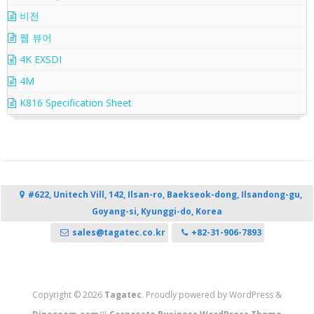
비전
웹 뷰어
4K EXSDI
4M
K816 Specification Sheet
#622, Unitech Vill, 142, Ilsan-ro, Baekseok-dong, Ilsandong-gu,
Goyang-si, Kyunggi-do, Korea
sales@tagatec.co.kr
+82-31-906-7893
Copyright © 2026
Tagatec
. Proudly powered by WordPress
&