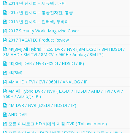
2014 년 전시회 – 세큐텍 , 대만
2015 년 전시회 – 홍콩전자전, 홍콩
2015 년 전시회 – 인터섹, 두바이
2017 Security World Magazine Cover
2017 TAGATEC Product Review
4K[8M] All Hybrid H.265 DVR / NVR ( 8M EXSDI / 8M HDSDI /
8M AHD / 8M TVI / 8M CVI / 960H / Analog / 8M IP )
4K[8M] DVR / NVR (EXSDI / HDSDI / IP)
4K[8M]
4M AHD / TVI / CVI / 960H / ANALOG / IP
4M All Hybrid DVR / NVR ( EXSDI / HDSDI / AHD / TVI / CVI /
960H / Analog / IP )
4M DVR / NVR (EXSDI / HDSDI / IP)
AHD DVR
모든 아나로그 HD 카메라 지원 DVR ( TVI and more )
모든 하이브리드 DVR / NVR ( EXSDI / HDSDI / 모든 아나로그