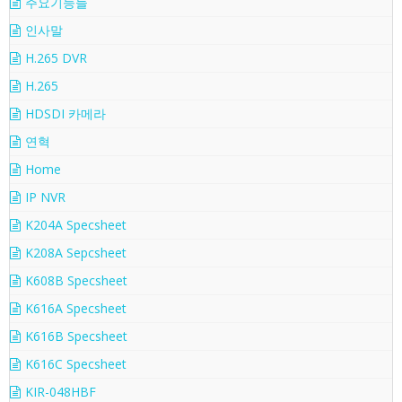
주요기능들
인사말
H.265 DVR
H.265
HDSDI 카메라
연혁
Home
IP NVR
K204A Specsheet
K208A Sepcsheet
K608B Specsheet
K616A Specsheet
K616B Specsheet
K616C Specsheet
KIR-048HBF