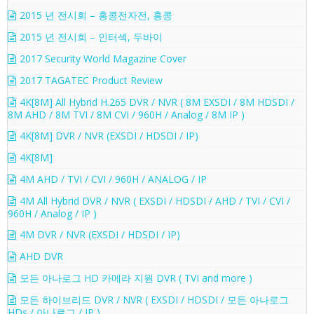
2015 년 전시회 – 홍콩전자전, 홍콩
2015 년 전시회 – 인터섹, 두바이
2017 Security World Magazine Cover
2017 TAGATEC Product Review
4K[8M] All Hybrid H.265 DVR / NVR ( 8M EXSDI / 8M HDSDI /
8M AHD / 8M TVI / 8M CVI / 960H / Analog / 8M IP )
4K[8M] DVR / NVR (EXSDI / HDSDI / IP)
4K[8M]
4M AHD / TVI / CVI / 960H / ANALOG / IP
4M All Hybrid DVR / NVR ( EXSDI / HDSDI / AHD / TVI / CVI /
960H / Analog / IP )
4M DVR / NVR (EXSDI / HDSDI / IP)
AHD DVR
모든 아나로그 HD 카메라 지원 DVR ( TVI and more )
모든 하이브리드 DVR / NVR ( EXSDI / HDSDI / 모든 아나로그
HDs / 아나로그 / IP )