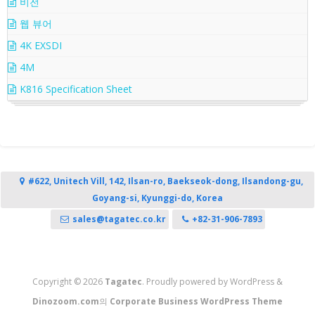
비전
웹 뷰어
4K EXSDI
4M
K816 Specification Sheet
#622, Unitech Vill, 142, Ilsan-ro, Baekseok-dong, Ilsandong-gu,
Goyang-si, Kyunggi-do, Korea
sales@tagatec.co.kr
+82-31-906-7893
Copyright © 2026
Tagatec
. Proudly powered by WordPress
&
Dinozoom.com
의
Corporate Business WordPress Theme