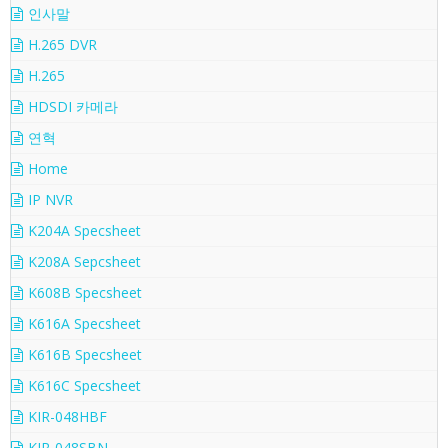
인사말
H.265 DVR
H.265
HDSDI 카메라
연혁
Home
IP NVR
K204A Specsheet
K208A Sepcsheet
K608B Specsheet
K616A Specsheet
K616B Specsheet
K616C Specsheet
KIR-048HBF
KIR-048SBN